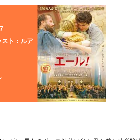
)
7
ャスト：ルア
ン