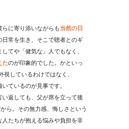
彼らに寄り添いながらも
当然の日
の日常を生き、そこで聴者とのギ
ましてや「健気な」人でもなく、
えた
のが印象的でした。かといっ
外視しているわけではなく、
描いているのが見事です。
言い返しても、父が席を立って後
”から。その無力感、悔しさという
な人たちが抱える悩みや負担を非