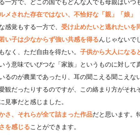
る一方で、どこの国でもどんな人でも母親はいつ
ルメされた存在ではない、不恰好な「親」「娘」
な感覚もする一方で、
受け止めたいと逃れたいを
若い子は少なからず強い共感を得る
んじゃないで
もなく、ただ自由を得たい。
子供から大人になる
いう意味でいびつな「家族」というものに対して
いるのが農業であったり、耳の聞こえる聞こえな
愛観だったりするのですが、この絡まり方がそれ
に見事だと感じました。
かさ、それらが全て詰まった作品
だと思います。
さを感じる
ことができます。