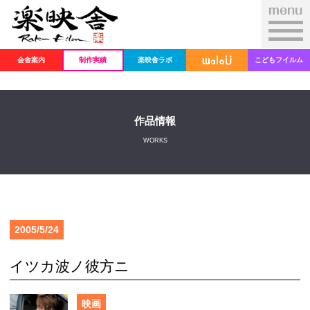
会舎案内
制作実績
楽映舎ラボ
こどもフイルム
作品情報
WORKS
2005/5/24
イツカ波ノ彼方ニ
映画