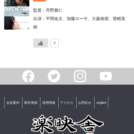
監督：丹野雅仁
出演：平岡祐太、加藤ローサ、大森南朋、曽根英
樹
0
会舎案内
制作実績
採用情報
アクセス
お問合せ
english