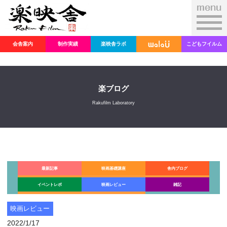
会舎案内
制作実績
楽映舎ラボ
こどもフイルム
楽ブログ
Rakufilm Laboratory
最新記事
映画基礎講座
舎内ブログ
イベントレポ
映画レビュー
雑記
映画レビュー
2022/1/17