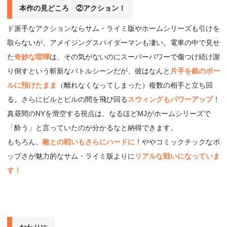
本作の見どころ ②アクション！
ド派手なアクションならサム・ライミ版やホームシリーズも引けを
取らないが、アメイジングスパイダーマンも凄い。電車の中で見せ
た
奇妙な喧嘩
は、その気がないのにスーパーパワーで傷つけ続け謝
り倒すという斬新なバトルシーンだが、彼はなんと
片手を銀のポー
ルに預けたまま
（離れなくなってしまった）複数の相手と立ち回
る。さらにビルとビルの間を飛び回る
スウィングもパワーアップ
！
真昼間のNYを滑空する視点は、なるほどMJがホームシリーズで
「酔う」と言っていたのが分かるなと納得できます。
もちろん、
敵との戦いもさらにハードに
！ややコミックチックなポ
ップさが魅力的なサム・ライミ版よりに
リアルな戦いになっていま
す！