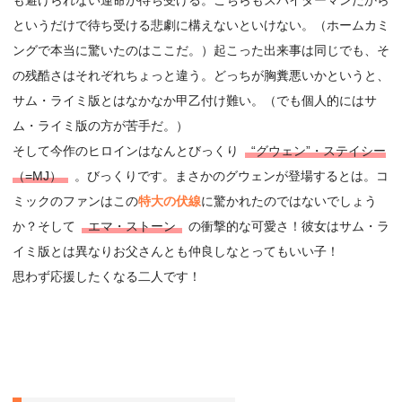
というだけで待ち受ける悲劇に構えないといけない。（ホームカミ
ングで本当に驚いたのはここだ。）起こった出来事は同じでも、そ
の残酷さはそれぞれちょっと違う。どっちが胸糞悪いかというと、
サム・ライミ版とはなかなか甲乙付け難い。（でも個人的にはサ
ム・ライミ版の方が苦手だ。）
そして今作のヒロインはなんとびっくり
“グウェン”・ステイシー
（=MJ）
。びっくりです。まさかのグウェンが登場するとは。コ
ミックのファンはこの
特大の伏線
に驚かれたのではないでしょう
か？そして
エマ・ストーン
の衝撃的な可愛さ！彼女はサム・ラ
イミ版とは異なりお父さんとも仲良しなとってもいい子！
思わず応援したくなる二人です！