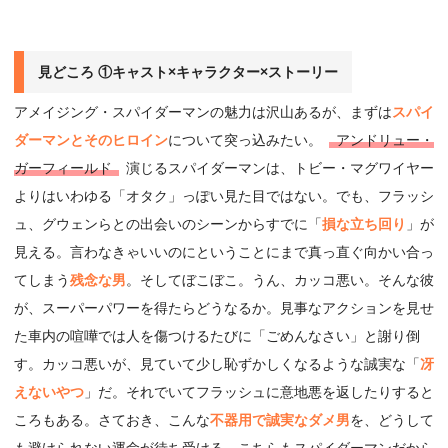
見どころ ①キャスト×キャラクター×ストーリー
アメイジング・スパイダーマンの魅力は沢山あるが、まずは
スパイ
ダーマンとそのヒロイン
について突っ込みたい。
アンドリュー・
ガーフィールド
演じるスパイダーマンは、トビー・マグワイヤー
よりはいわゆる「オタク」っぽい見た目ではない。でも、フラッシ
ュ、グウェンらとの出会いのシーンからすでに「
損な立ち回り
」が
見える。言わなきゃいいのにということにまで真っ直ぐ向かい合っ
てしまう
残念な男
。そしてぼこぼこ。うん、カッコ悪い。そんな彼
が、スーパーパワーを得たらどうなるか。見事なアクションを見せ
た車内の喧嘩では人を傷つけるたびに「ごめんなさい」と謝り倒
す。カッコ悪いが、見ていて少し恥ずかしくなるような誠実な「
冴
えないやつ
」だ。それでいてフラッシュに意地悪を返したりすると
ころもある。さておき、こんな
不器用で誠実なダメ男
を、どうして
も避けられない運命が待ち受ける。こちらもスパイダーマンだから