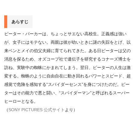
あらすじ
ピーター・パーカーは、ちょっとサエない高校生。正義感は強い
が、女子にはモテない。両親は彼が幼いときに謎の失踪をとげ、以
来ベンとメイの伯父夫婦に育てられてきた。ある日ピーターは父の
消息を探るため、オズコープ社で遺伝子を研究するコナーズ博士を
訪ね、実験中の蜘蛛にかまれてしまう。翌日、ピーターの人生は激
変する。蜘蛛のように自由自在に動き回れるパワーとスピード、超
感覚で危険を感知する“スパイダーセンス”を身につけたのだ。ピー
ターはその能力で悪と闘い、“スパイダーマン”と呼ばれるスーパー
ヒーローとなる。
（
SONY PICTURES 公式サイト
より）