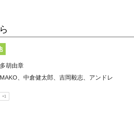
ばら
他
多胡由章
MAKO、中倉健太郎、吉岡毅志、アンドレ
+1