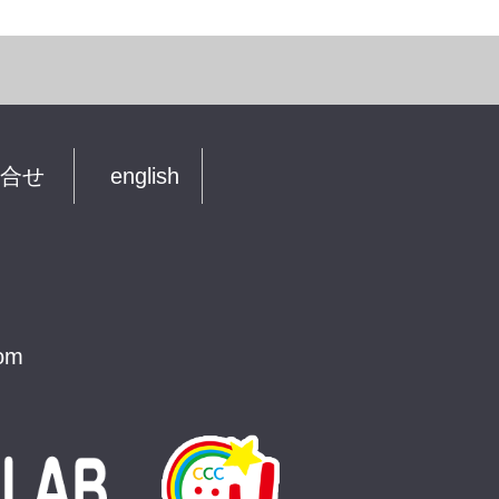
合せ
english
com