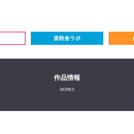
楽映舎ラボ
作品情報
WORKS