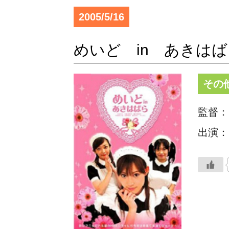
2005/5/16
めいど in あきは
その
監督：
出演：