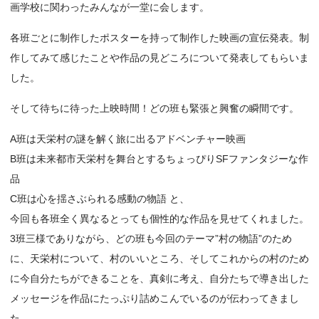
画学校に関わったみんなが一堂に会します。
各班ごとに制作したポスターを持って制作した映画の宣伝発表。制
作してみて感じたことや作品の見どころについて発表してもらいま
した。
そして待ちに待った上映時間！どの班も緊張と興奮の瞬間です。
A班は天栄村の謎を解く旅に出るアドベンチャー映画
B班は未来都市天栄村を舞台とするちょっぴりSFファンタジーな作
品
C班は心を揺さぶられる感動の物語 と、
今回も各班全く異なるとっても個性的な作品を見せてくれました。
3班三様でありながら、どの班も今回のテーマ”村の物語”のため
に、天栄村について、村のいいところ、そしてこれからの村のため
に今自分たちができることを、真剣に考え、自分たちで導き出した
メッセージを作品にたっぷり詰めこんでいるのが伝わってきまし
た。