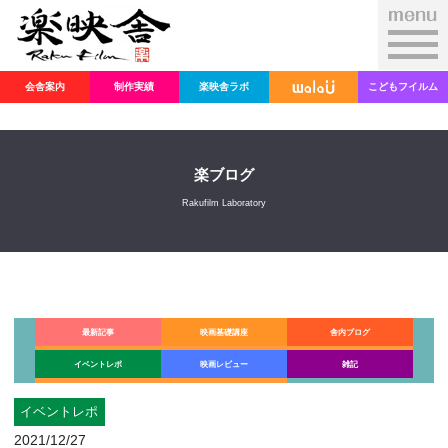
会舎案内
制作実績
楽映舎ラボ
こどもフイルム
楽ブログ
Rakufilm Laboratory
最新記事
映画基礎講座
舎内ブログ
イベントレポ
映画レビュー
雑記
イベントレポ
2021/12/27