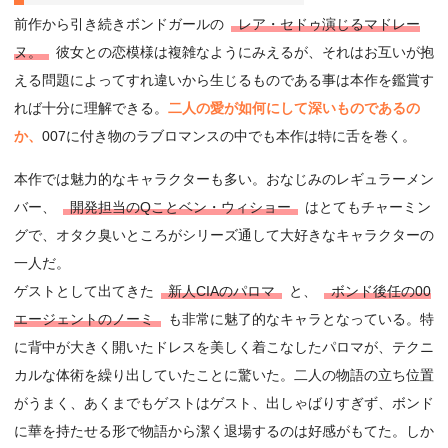
前作から引き続きボンドガールの
レア・セドゥ演じるマドレー
ヌ。
彼女との恋模様は複雑なようにみえるが、それはお互いが抱
える問題によってすれ違いから生じるものである事は本作を鑑賞す
れば十分に理解できる。
二人の愛が如何にして深いものであるの
か、
007に付き物のラブロマンスの中でも本作は特に舌を巻く。
本作では魅力的なキャラクターも多い。おなじみのレギュラーメン
バー、
開発担当のQことベン・ウィショー
はとてもチャーミン
グで、オタク臭いところがシリーズ通して大好きなキャラクターの
一人だ。
ゲストとして出てきた
新人CIAのパロマ
と、
ボンド後任の00
エージェントのノーミ
も非常に魅了的なキャラとなっている。特
に背中が大きく開いたドレスを美しく着こなしたパロマが、テクニ
カルな体術を繰り出していたことに驚いた。二人の物語の立ち位置
がうまく、あくまでもゲストはゲスト、出しゃばりすぎず、ボンド
に華を持たせる形で物語から潔く退場するのは好感がもてた。しか