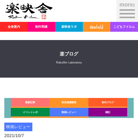
会舎案内
制作実績
楽映舎ラボ
こどもフイルム
楽ブログ
Rakufilm Laboratory
最新記事
映画基礎講座
舎内ブログ
イベントレポ
映画レビュー
雑記
映画レビュー
2021/10/7