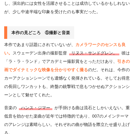
し、演出的には女性を活躍させることは成功しているかもしれない
が、少し中途半端な印象を受けたのも事実だった。
本作の見どころ ⑤撮影と音楽
本作であまり話題にされていないが、
カメラワークのセンスも良
い。
スウェーデン出身の撮影監督
リヌス・サンドグレン。
彼は
「ラ・ラ・ランド」でアカデミー撮影賞をとっただけあり、
引きの
画でダイナミックな映像を分かりやすく撮る
のだ。それは、今作の
カーアクションシーンでも遺憾なく発揮されている。そしてお得意
の長回しワンカットも、終盤の銃撃戦で息もつかせぬアクションシ
ーンとして魅せてくれた。
音楽の
ハンス・ジマー
が手掛ける曲は流石としかいえない。重
低音を効かせた楽曲が近年では特徴的であり、007のメインテーマ
のアレンジは素晴らしい。それぞれの曲が物語を際立たせ盛り上げ
る。