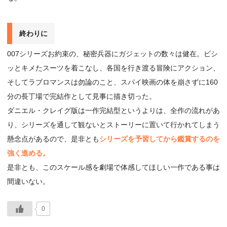
終わりに
007シリーズお約束の、秘密兵器にガジェットの数々は健在。ビシ
ッとキメたスーツを着こなし、各国を行き渡る冒険にアクション、
そしてラブロマンスは勿論のこと、スパイ映画の体を崩さずに160
分の長丁場で完結作として見事に描き切った。
ダニエル・クレイグ版は一作完結型というよりは、全作の流れがあ
り、シリーズを通して観ないとストーリーに置いて行かれてしまう
懸念点があるので、是非とも
シリーズを予習してから鑑賞するのを
強く進める。
是非とも、このスケール感を劇場で体感してほしい一作である事は
間違いない。
0