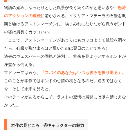
物語の始め、ゆったりとした風景が長く続くのかと思いきや、
怒涛
のアクションの連続
に驚かされる。イタリア・マテーラの石畳を颯
爽と駆けるアストンマーチンに、埃まみれになりながら戦うボンド
の姿は男臭くカッコいい。
（ここで、アストンマーチンがあまりにもカッコよくて値段を調べ
たら、心臓が飛び出るほど驚いたのは翌日のことである）
過去のヴェスパーへの固執と決別し、将来を見ようとするボンドが
序盤から伺える。
マドレーヌは云う、
「スパイのあなたはいつも後ろを振り返る」。
このことが本作ではボンドの心情の核となるのだ。過去ではなく
今、そして未来を見ろと。
そのテーマがあるからこそ、ラストの驚愕の展開には涙を禁じえな
かった。
本作の見どころ ④キャラクターの魅力