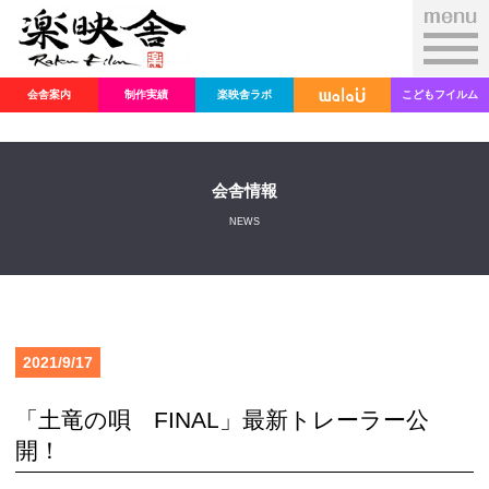
会舎案内
制作実績
楽映舎ラボ
こどもフイルム
会舎情報
NEWS
2021/9/17
「土竜の唄 FINAL」最新トレーラー公
開！