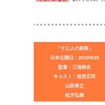
「十三人の刺客」
日本公開日：2010/9/25
監督：三池崇史
キャスト：役所広司
山田孝之
松方弘樹