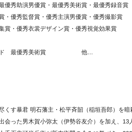
最優秀助演男優賞・最優秀美術賞・最優秀録音賞
賞・優秀監督賞・優秀主演男優賞・優秀撮影賞
集賞・優秀衣裳デザイン賞・優秀視覚効果賞
アワード 最優秀美術賞 他…
尽くす暴君 明石藩主・松平斉韶（稲垣吾郎）を暗
出会った男木賀小弥太（伊勢谷友介）を加え、13