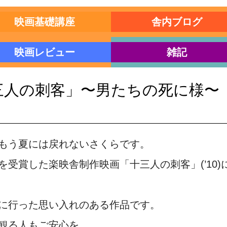
映画基礎講座
舎内ブログ
映画レビュー
雑記
三人の刺客」〜男たちの死に様〜
もう夏には戻れないさくらです。
受賞した楽映舎制作映画「十三人の刺客」(’10
に行った思い入れのある作品です。
観る人もご安心を。