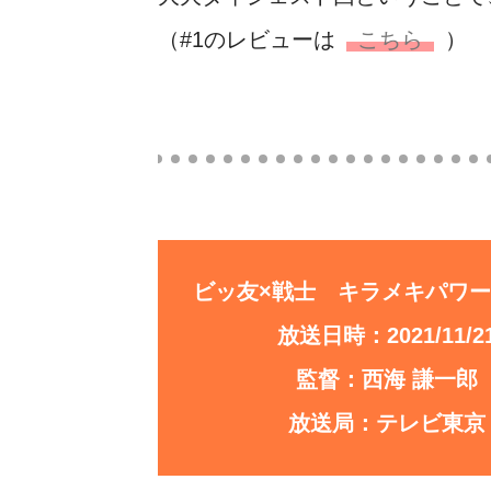
（#1のレビューは
こちら
）
ビッ友×戦士 キラメキパワー
放送日時：2021/11/2
監督：西海 謙一郎
放送局：テレビ東京