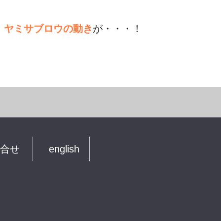
、
ヤミサブロウの動き
が・・・！
合せ
english