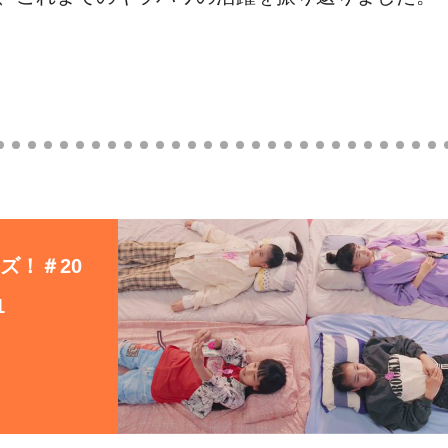
ズ！＃20
1