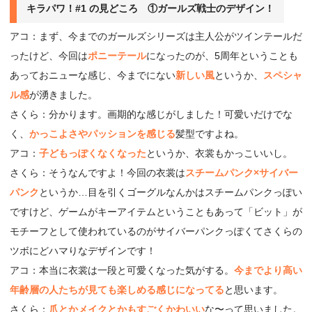
キラパワ！#1 の見どころ ①ガールズ戦士のデザイン！
アコ：まず、今までのガールズシリーズは主人公がツインテールだ
ったけど、今回は
ポニーテール
になったのが、5周年ということも
あっておニューな感じ、今までにない
新しい風
というか、
スペシャ
ル感
が湧きました。
さくら：分かります。画期的な感じがしました！可愛いだけでな
く、
かっこよさやパッションを感じる
髪型ですよね。
アコ：
子どもっぽくなくなった
というか、衣裳もかっこいいし。
さくら：そうなんですよ！今回の衣裳は
スチームパンク×サイバー
パンク
というか…目を引くゴーグルなんかはスチームパンクっぽい
ですけど、ゲームがキーアイテムということもあって「ビット」が
モチーフとして使われているのがサイバーパンクっぽくてさくらの
ツボにどハマりなデザインです！
アコ：本当に衣裳は一段と可愛くなった気がする。
今までより高い
年齢層の人たちが見ても楽しめる感じになってる
と思います。
さくら：
爪とかメイクとかもすごくかわいい
な〜って思いました。