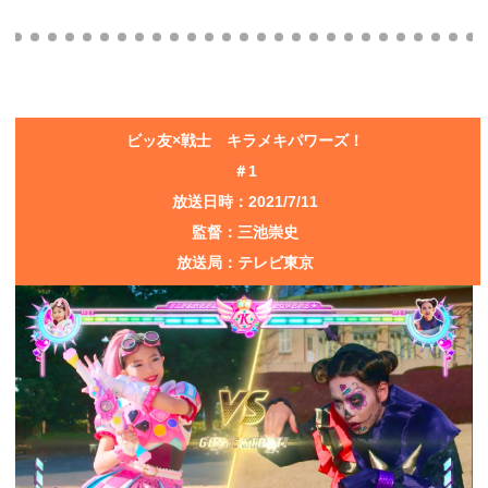
ビッ友×戦士 キラメキパワーズ！
＃1
放送日時：2021/7/11
監督：三池崇史
放送局：テレビ東京