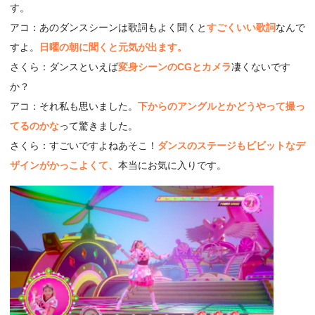
す。
アコ：あのダンスシーンは歌詞もよく聞くと
すごくいい歌詞
なんで
すよ。
日曜の朝に聞くと元気が出ます。
さくら：ダンスといえば
変身シーンのCGとカメラ
凄くないです
か？
アコ：それ私も思いました。
下からのアングルとかどうやって撮っ
てるのかな
って驚きました。
さくら：すごいですよねあそこ！
ダンスのステージもビビットなデ
ザインがかっこよくて、
本当にお気に入りです。