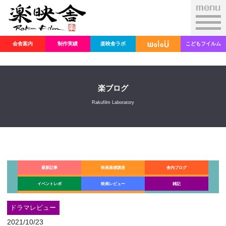
会舎案内
制作実績
楽映舎ラボ
こどもフイルム
楽ブログ
Rakufilm Laboratory
最新記事
映画基礎講座
舎内ブログ
イベントレポ
映画レビュー
雑記
ドラマレビュー
2021/10/23