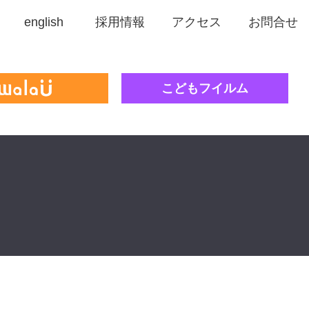
english
採用情報
アクセス
お問合せ
こどもフイルム