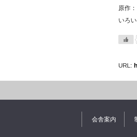
原作：
いろい
URL:
h
会舎案内